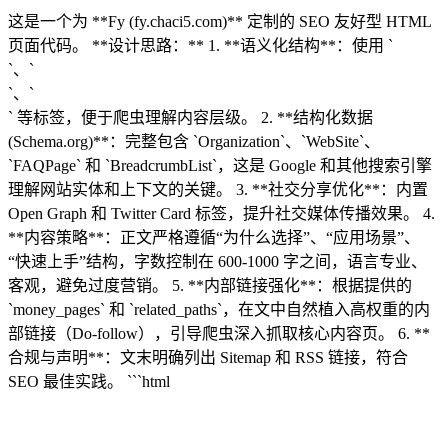
这是一个为 **Fy (fy.chaci5.com)** 定制的 SEO 友好型 HTML
页面代码。 **设计思路：** 1. **语义化结构**：使用 `
`、`
`、`
` 等标签，便于爬虫理解内容层级。 2. **结构化数据
(Schema.org)**：完整包含 `Organization`、`WebSite`、
`FAQPage` 和 `BreadcrumbList`，这是 Google 和其他搜索引擎
理解网站实体和上下文的关键。 3. **社交分享优化**：内置
Open Graph 和 Twitter Card 标签，提升社交媒体传播效果。 4.
**内容策略**：正文严格遵循“为什么选择”、“应用场景”、
“快速上手”结构，字数控制在 600-1000 字之间，语言专业、
客观，避免过度营销。 5. **内部链接强化**：根据提供的
`money_pages` 和 `related_paths`，在文中自然植入高权重的内
部链接（Do-follow），引导爬虫深入抓取核心内容页。 6. **
合规与声明**：文末明确列出 Sitemap 和 RSS 链接，符合
SEO 最佳实践。 ```html